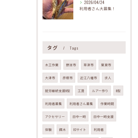
2026/04/24
利用者さん大募集！
タグ
Tags
木工作業
野洲市
草津市
栗東市
大津市
彦根市
近江八幡市
求人
就労継続支援B型
工賃
ルアー作り
B型
利用者募集
利用者さん募集
作業時間
アクセサリー
日中一時
日中一時支援
体験
餌木
ECサイト
利用者