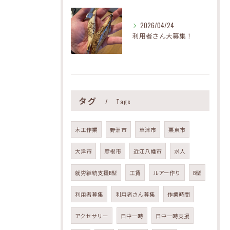
2026/04/24
利用者さん大募集！
タグ
Tags
木工作業
野洲市
草津市
栗東市
大津市
彦根市
近江八幡市
求人
就労継続支援B型
工賃
ルアー作り
B型
利用者募集
利用者さん募集
作業時間
アクセサリー
日中一時
日中一時支援