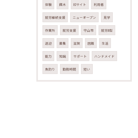
体験
餌木
ECサイト
利用者
就労継続支援
ニューオープン
見学
作業所
就労支援
守山市
就労B型
送迎
募集
滋賀
困難
生活
能力
知識
サポート
ハンドメイド
魚釣り
勤務時間
短い