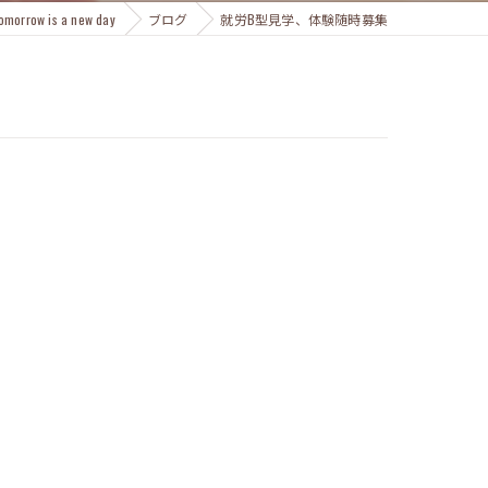
w is a new day
ブログ
就労B型見学、体験随時募集