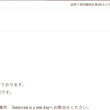
滋賀で就労継続支援a型ならTomorro
けております。
能です。
morrow is a new dayへお問合せください。