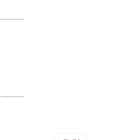
-------------
-------------