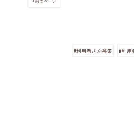
< 前のページ
#利用者さん募集
#利用