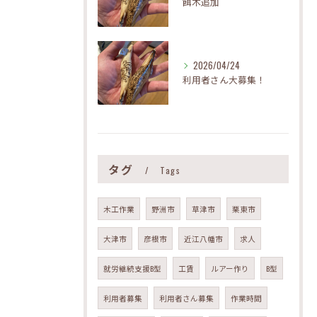
餌木追加
2026/04/24
利用者さん大募集！
タグ
Tags
木工作業
野洲市
草津市
栗東市
大津市
彦根市
近江八幡市
求人
就労継続支援B型
工賃
ルアー作り
B型
利用者募集
利用者さん募集
作業時間