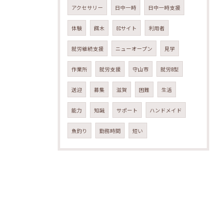
アクセサリー
日中一時
日中一時支援
体験
餌木
ECサイト
利用者
就労継続支援
ニューオープン
見学
作業所
就労支援
守山市
就労B型
送迎
募集
滋賀
困難
生活
能力
知識
サポート
ハンドメイド
魚釣り
勤務時間
短い