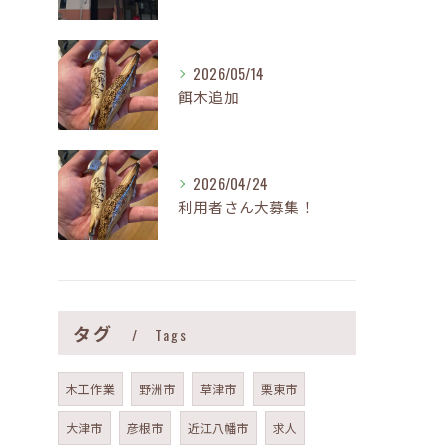
2026/05/14
餌木追加
2026/04/24
利用者さん大募集！
タグ
Tags
木工作業
野洲市
草津市
栗東市
大津市
彦根市
近江八幡市
求人