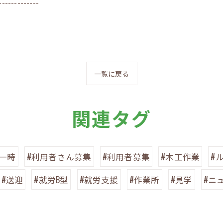
-------------
一覧に戻る
関連タグ
中一時
#利用者さん募集
#利用者募集
#木工作業
#
#送迎
#就労B型
#就労支援
#作業所
#見学
#ニ