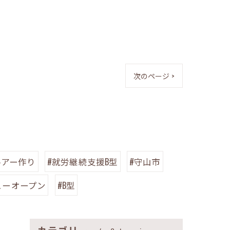
次のページ >
ルアー作り
#就労継続支援B型
#守山市
ューオープン
#B型