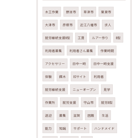
木工作業
野洲市
草津市
栗東市
大津市
彦根市
近江八幡市
求人
就労継続支援B型
工賃
ルアー作り
B型
利用者募集
利用者さん募集
作業時間
アクセサリー
日中一時
日中一時支援
体験
餌木
ECサイト
利用者
就労継続支援
ニューオープン
見学
作業所
就労支援
守山市
就労B型
送迎
募集
滋賀
困難
生活
能力
知識
サポート
ハンドメイド