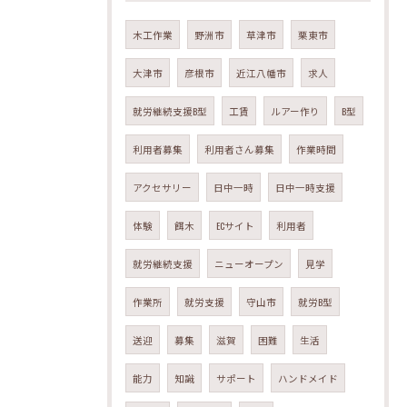
木工作業
野洲市
草津市
栗東市
大津市
彦根市
近江八幡市
求人
就労継続支援B型
工賃
ルアー作り
B型
利用者募集
利用者さん募集
作業時間
アクセサリー
日中一時
日中一時支援
体験
餌木
ECサイト
利用者
就労継続支援
ニューオープン
見学
作業所
就労支援
守山市
就労B型
送迎
募集
滋賀
困難
生活
能力
知識
サポート
ハンドメイド