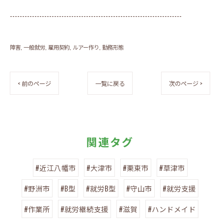
----------------------------------------------------------------------
障害
一般就労
雇用契約
ルアー作り
勤務形態
< 前のページ
一覧に戻る
次のページ >
関連タグ
#近江八幡市
#大津市
#栗東市
#草津市
#野洲市
#B型
#就労B型
#守山市
#就労支援
#作業所
#就労継続支援
#滋賀
#ハンドメイド